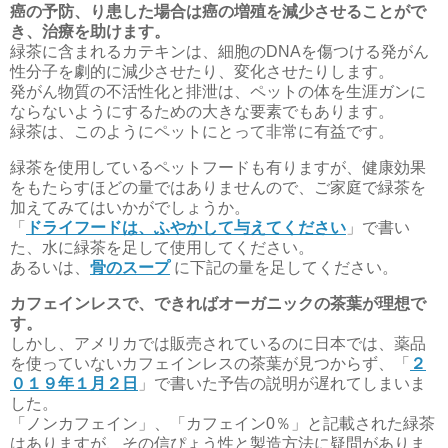
癌の予防、り患した場合は癌の増殖を減少させることがで
き、治療を助けます。
緑茶に含まれるカテキンは、細胞のDNAを傷つける発がん
性分子を劇的に減少させたり、変化させたりします。
発がん物質の不活性化と排泄は、ペットの体を生涯ガンに
ならないようにするための大きな要素でもあります。
緑茶は、このようにペットにとって非常に有益です。
緑茶を使用しているペットフードも有りますが、健康効果
をもたらすほどの量ではありませんので、ご家庭で緑茶を
加えてみてはいかがでしょうか。
「
ドライフードは、ふやかして与えてください
」で書い
た、水に緑茶を足して使用してください。
あるいは、
骨のスープ
に下記の量を足してください。
カフェインレスで、できればオーガニックの茶葉が理想で
す。
しかし、アメリカでは販売されているのに日本では、薬品
を使っていないカフェインレスの茶葉が見つからず、「
２
０１９年１月２日
」で書いた予告の説明が遅れてしまいま
した。
「ノンカフェイン」、「カフェイン0％」と記載された緑茶
はありますが、その信ぴょう性と製造方法に疑問がありま