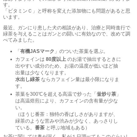
す。
「ビタミンＣ」と呼称を変えた添加物にも問題があると思
います。
最近、ガンにり患した犬の相談があり、治療と同時進行で
緑茶を与えることはガンとの闘いに有効なので、改めて調
べてみました。
「
有機JASマーク
」のついた茶葉を選ぶ。
カフェインは
80度以上
のお湯で抽出するときに
出やすい成分のため、お湯の温度が低いほど抽
出量は少なくなります。
水出し緑茶
ならカフェイン量は最小限になりま
す。
茶葉を300℃を超える高温で炒った「
釡炒り茶
」
は高温焙煎により、カフェインの含有量が少な
い。
（ほうじ番茶：独特の香ばしさがありますが、
緑茶のような苦みや渋みが少なく、あっさりし
ている。
番茶
と呼ぶ地域もある）
お茶に関しては奥が深く、私が１日調べてもこのぐらいし