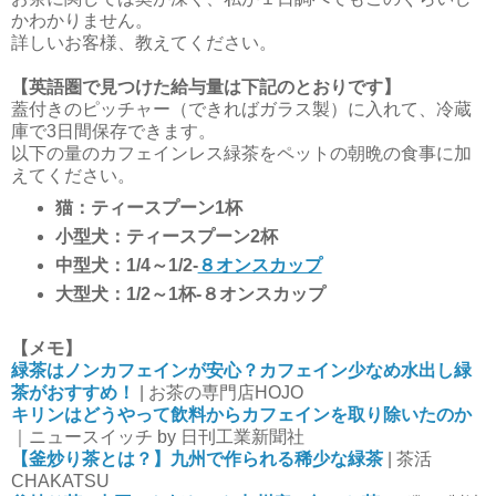
かわかりません。
詳しいお客様、教えてください。
【英語圏で見つけた給与量は下記のとおりです】
蓋付きのピッチャー（できればガラス製）に入れて、冷蔵
庫で3日間保存できます。
以下の量のカフェインレス緑茶をペットの朝晩の食事に加
えてください。
猫：ティースプーン1杯
小型犬：ティースプーン2杯
中型犬：1/4～1/2-
８オンスカップ
大型犬：1/2～1杯-８オンスカップ
【メモ】
緑茶はノンカフェインが安心？カフェイン少なめ水出し緑
茶がおすすめ！
| お茶の専門店HOJO
キリンはどうやって飲料からカフェインを取り除いたのか
｜ニュースイッチ by 日刊工業新聞社
【釜炒り茶とは？】九州で作られる稀少な緑茶
| 茶活
CHAKATSU