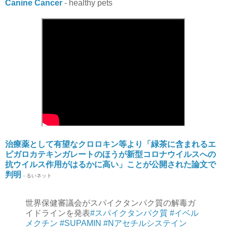
Canine Cancer
- healthy pets
治療薬として有望なクロロキン等より「緑茶に含まれるエ
ピガロカテキンガレートのほうが新型コロナウイルスへの
抗ウイルス作用がはるかに高い」ことが公開された論文で
判明
- るいネット
世界保健審議会がスパイクタンパク質の解毒ガ
イドラインを発表
#スパイクタンパク質
#イベル
メクチン
#SUPAMIN
#Nアセチルシステイン