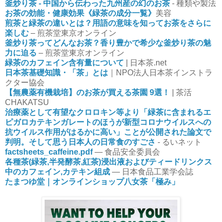
釜炒り茶 - 中国から伝わった九州産の幻のお茶
- 種類や製法
お茶の効能・健康効果《緑茶の成分一覧》
美容
煎茶と緑茶の違いとは？用語の意味を知ってお茶をさらに
楽しむ
– 煎茶堂東京オンライン
釜炒り茶ってどんなお茶？香り豊かで希少な釜炒り茶の魅
力に迫る
– 煎茶堂東京オンライン
緑茶のカフェイン含有量について
| 日本茶.net
日本茶基礎知識・「茶」とは
｜NPO法人日本茶インストラ
クター協会
【無農薬有機栽培】のお茶が買える茶園 9選！
| 茶活
CHAKATSU
治療薬として有望なクロロキン等より「緑茶に含まれるエ
ピガロカテキンガレートのほうが新型コロナウイルスへの
抗ウイルス作用がはるかに高い」ことが公開された論文で
判明。そして思う日本人の日常食のすごさ
- るいネット
factsheets_caffeine.pdf
― 食品安全委員会
各種茶(緑茶,半発酵茶,紅茶)浸出液およびティードリンクス
中のカフェイン,カテキン組成
― 日本食品工業学会誌
たまつゆ堂｜オンラインショップ八女茶「極み」