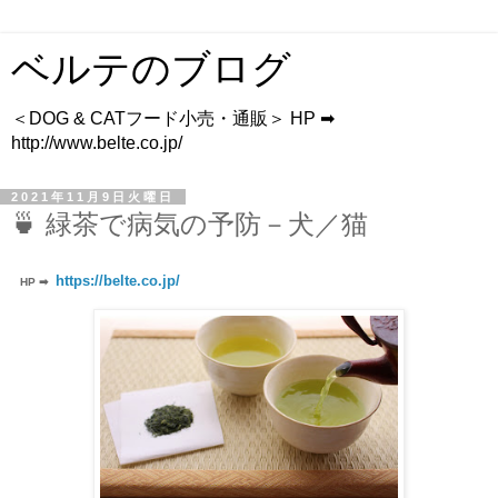
ベルテのブログ
＜DOG & CATフード小売・通販＞ HP ➡
http://www.belte.co.jp/
2021年11月9日火曜日
🍵 緑茶で病気の予防－犬／猫
https://belte.co.jp/
HP ➡