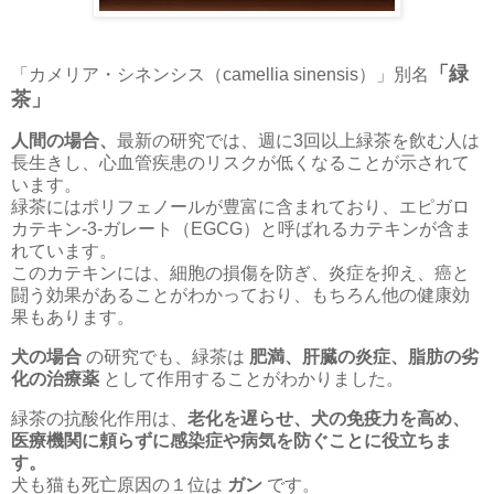
「緑
「カメリア・シネンシス（camellia sinensis）」別名
茶」
人間の場合、
最新の研究では、週に3回以上緑茶を飲む人は
長生きし、心血管疾患のリスクが低くなることが示されて
います。
緑茶にはポリフェノールが豊富に含まれており、エピガロ
カテキン-3-ガレート（EGCG）と呼ばれるカテキンが含ま
れています。
このカテキンには、細胞の損傷を防ぎ、炎症を抑え、癌と
闘う効果があることがわかっており、もちろん他の健康効
果もあります。
犬の場合
の研究でも、緑茶は
肥満、肝臓の炎症、脂肪の劣
化
の治療薬
として作用することがわかりました。
緑茶の抗酸化作用は、
老化を遅らせ、犬の免疫力を高め、
医療機関に頼らずに感染症や病気を防ぐことに役立ちま
す。
犬も猫も死亡原因の１位は
ガン
です。